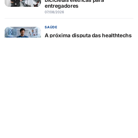
entregadores
07/08/2026
SAÚDE
A próxima disputa das healthtechs
será por quem concentrar toda a
jornada de saúde
07/08/2026
BELEZA E ESTÉTICA
Lifting endoscópico de
sobrancelhas ganha espaço entre
pacientes que buscam
rejuvenescer o olhar sem mudar a
expressão
07/08/2026
EDUCAÇÃO
Turma da Mônica ensina 7
cuidados com o aparelho na volta