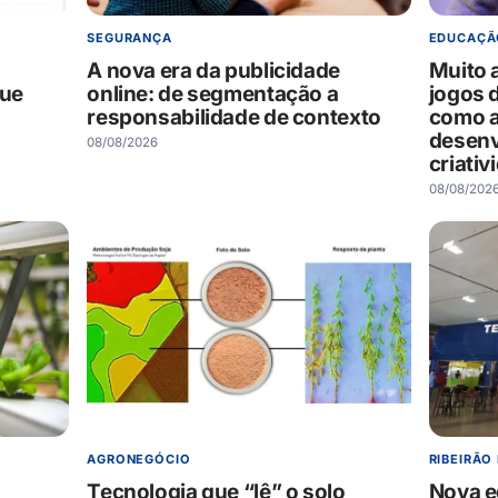
SEGURANÇA
EDUCAÇÃ
A nova era da publicidade
Muito 
que
online: de segmentação a
jogos 
responsabilidade de contexto
como a
desenv
08/08/2026
criativ
08/08/202
AGRONEGÓCIO
RIBEIRÃO
Tecnologia que “lê” o solo
Nova e