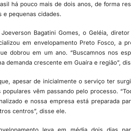
sil há pouco mais de dois anos, de forma rest
s e pequenas cidades.
Joeverson Bagatini Gomes, o Geléia, diretor
ecializou em envelopamento Preto Fosco, a pr
que dobrou em um ano. “Buscamnos nos espe
ma demanda crescente em Guaíra e região”, dis
ue, apesar de inicialmente o serviço ter surg
los populares vêm passando pelo processo. “T
nalizado e nossa empresa está preparada par
os centros”, disse ele.
nvelopamento leva em média dois dias pa