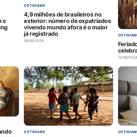
COTIDIANO
4,9 milhões de brasileiros no
m o
exterior: número de expatriados
ing
vivendo mundo afora é o maior
já registrado
COTIDIA
06/09/2024
Feriad
celebr
12/08/2024
ando
COTIDIA
COTIDIANO