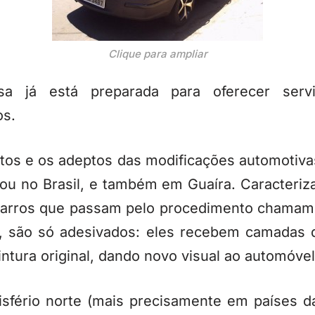
Clique para ampliar
a já está preparada para oferecer serv
os.
tos e os adeptos das modificações automotiva
ou no Brasil, e também em Guaíra. Caracteriz
carros que passam pelo procedimento chamam 
, são só adesivados: eles recebem camadas d
intura original, dando novo visual ao automóvel
isfério norte (mais precisamente em países d