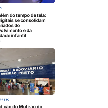
O
além do tempo de tela:
digitais se consolidam
liados do
olvimento e da
idade infantil
6
 PRETO
dição do Mutirão do