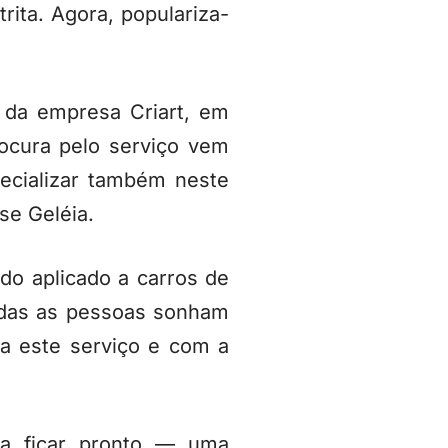
rita. Agora, populariza-
 da empresa Criart, em
ocura pelo serviço vem
cializar também neste
se Geléia.
ido aplicado a carros de
odas as pessoas sonham
a este serviço e com a
ra ficar pronto — uma