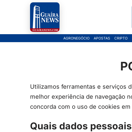
Pular
para
o
AGRONEGÓCIO
APOSTAS
CRIPTO
conteúdo
P
Utilizamos ferramentas e serviços 
melhor experiência de navegação no s
concorda com o uso de cookies em 
Quais dados pessoais