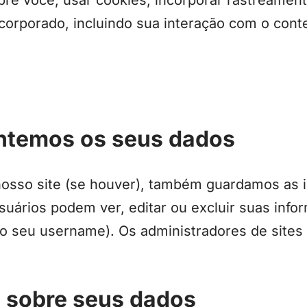
re você, usar cookies, incorporar rastreamento
corporado, incluindo sua interação com o con
ntemos os seus dados
 nosso site (se houver), também guardamos as
usuários podem ver, editar ou excluir suas inf
 o seu username). Os administradores de site
s sobre seus dados