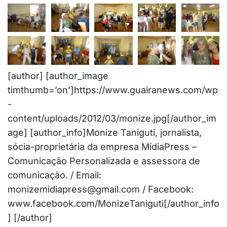
[author] [author_image
timthumb=’on’]https://www.guairanews.com/wp
-
content/uploads/2012/03/monize.jpg[/author_im
age] [author_info]Monize Taniguti, jornalista,
sócia-proprietária da empresa MídiaPress –
Comunicação Personalizada e assessora de
comunicação. / Email:
monizemidiapress@gmail.com / Facebook:
www.facebook.com/MonizeTaniguti[/author_info
] [/author]