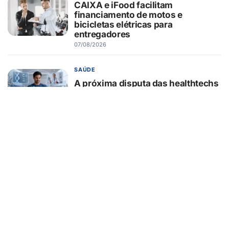
CAIXA e iFood facilitam
financiamento de motos e
bicicletas elétricas para
entregadores
07/08/2026
SAÚDE
A próxima disputa das healthtechs
será por quem concentrar toda a
jornada de saúde
07/08/2026
BELEZA E ESTÉTICA
Lifting endoscópico de
sobrancelhas ganha espaço entre
pacientes que buscam
rejuvenescer o olhar sem mudar a
expressão
07/08/2026
EDUCAÇÃO