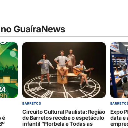
 no GuaíraNews
BARRETO
BARRETOS
Expo P
Circuito Cultural Paulista: Região
 é
data e
de Barretos recebe o espetáculo
8º
empres
infantil “Florbela e Todas as