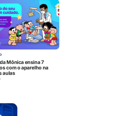
O
da Mônica ensina 7
os com o aparelho na
s aulas
6