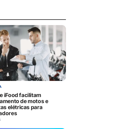
A
e iFood facilitam
iamento de motos e
tas elétricas para
adores
6