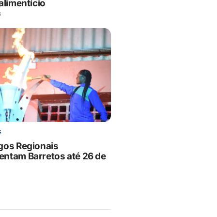
alimentício
6
S
gos Regionais
ntam Barretos até 26 de