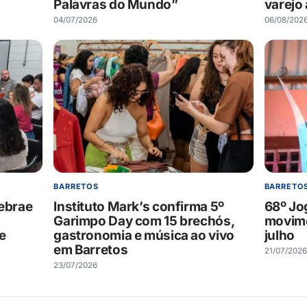
varejo 
Palavras do Mundo”
06/08/202
04/07/2026
BARRETOS
BARRETO
Sebrae
Instituto Mark’s confirma 5º
68º Jo
Garimpo Day com 15 brechós,
movime
 e
gastronomia e música ao vivo
julho
em Barretos
21/07/2026
23/07/2026