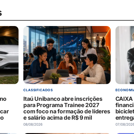
s
CLASSIFICADOS
ECONOMI
 no
Itaú Unibanco abre inscrições
CAIXA 
para Programa Trainee 2027
financ
car
com foco na formação de líderes
bicicle
co
e salário acima de R$ 9 mil
entreg
08/08/2026
07/08/202