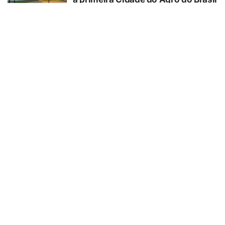
05/08/2026
SAÚDE
Estudo da Unesp identifica
biomarcadores associados à
evolução clínica de pacientes
internados que sofreram parada
cardiorrespiratória
05/08/2026
SAÚDE
Consumo de álcool tem feito com
que mulheres adoeçam mais no
Brasil
05/08/2026