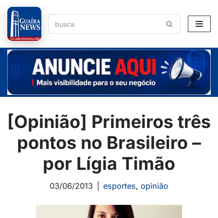
Pular
para
o
conteúdo
[Opinião] Primeiros três
pontos no Brasileiro –
por Lígia Timão
03/06/2013
esportes
,
opinião