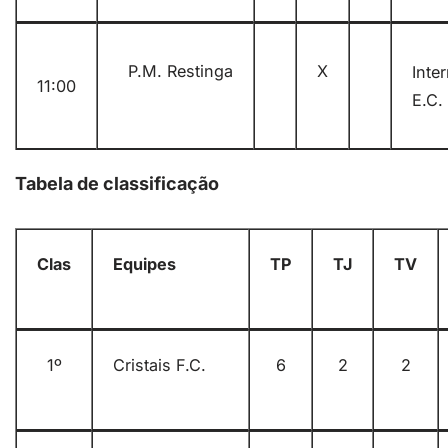
P.M. Restinga
X
Inte
11:00
E.C.
Tabela de classificação
Clas
Equipes
TP
TJ
TV
1º
Cristais F.C.
6
2
2