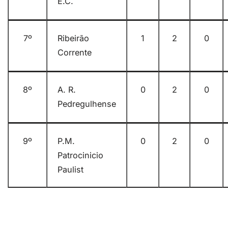
E.C.
7º
Ribeirão
1
2
0
Corrente
8º
A. R.
0
2
0
Pedregulhense
9º
P.M.
0
2
0
Patrocinicio
Paulist