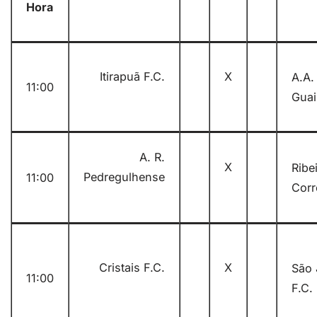
Hora
Itirapuã F.C.
X
A.A.
11:00
Guai
A. R.
X
Ribe
Pedregulhense
11:00
Corr
Cristais F.C.
X
São 
11:00
F.C.