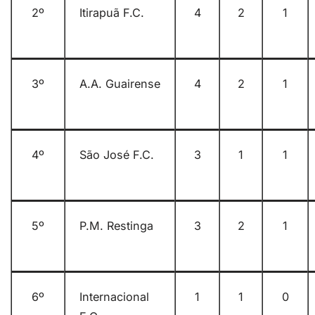
2º
Itirapuã F.C.
4
2
1
3º
A.A. Guairense
4
2
1
4º
São José F.C.
3
1
1
5º
P.M. Restinga
3
2
1
6º
Internacional
1
1
0