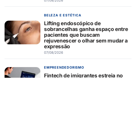
07/08/2026
BELEZA E ESTÉTICA
Lifting endoscópico de
sobrancelhas ganha espaço entre
pacientes que buscam
rejuvenescer o olhar sem mudar a
expressão
07/08/2026
EMPREENDEDORISMO
Fintech de imigrantes estreia no
Brasil remessa internacional via
WhatsApp em até 30 minutos
07/08/2026
CARREIRA
Conheça 16 profissões que devem
crescer na indústria até 2035
07/08/2026