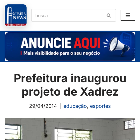
Pular
para
o
conteúdo
Prefeitura inaugurou
projeto de Xadrez
29/04/2014
educação
,
esportes