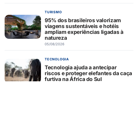
TURISMO
95% dos brasileiros valorizam
viagens sustentáveis e hotéis
ampliam experiências ligadas à
natureza
05/08/2026
TECNOLOGIA
Tecnologia ajuda a antecipar
riscos e proteger elefantes da caça
furtiva na África do Sul
05/08/2026
CURIOSIDADES
O que o pãozinho francês revela
sobre a dependência do trigo
importado
05/08/2026