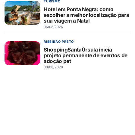
TURISMO
Hotel em Ponta Negra: como
escolher a melhor localização para
sua viagem a Natal
06/08/2026
RIBEIRÃO PRETO
ShoppingSantaÚrsula inicia
projeto permanente de eventos de
adoção pet
06/08/2026
RIBEIRÃO PRETO
Novo Shopping recebe Exposição
de Carros Antigos, com clássicos
que atravessam gerações
06/08/2026
SAÚDE
Saúde do pai antes da gravidez