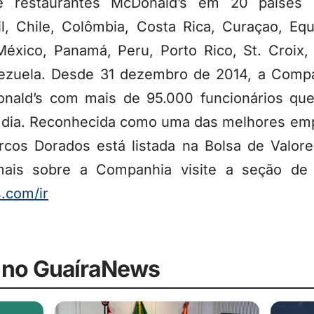
e restaurantes McDonald’s em 20 países e t
il, Chile, Colômbia, Costa Rica, Curaçao, Eq
México, Panamá, Peru, Porto Rico, St. Croix,
ezuela. Desde 31 dezembro de 2014, a Compa
onald’s com mais de 95.000 funcionários qu
r dia. Reconhecida como uma das melhores emp
Arcos Dorados está listada na Bolsa de Valor
is sobre a Companhia visite a seção de 
.com/ir
 no GuaíraNews