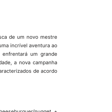
usca de um novo mestre
ma incrível aventura ao
o enfrentará um grande
idade, a nova campanha
caracterizados de acordo
heeseburguer/nugget +