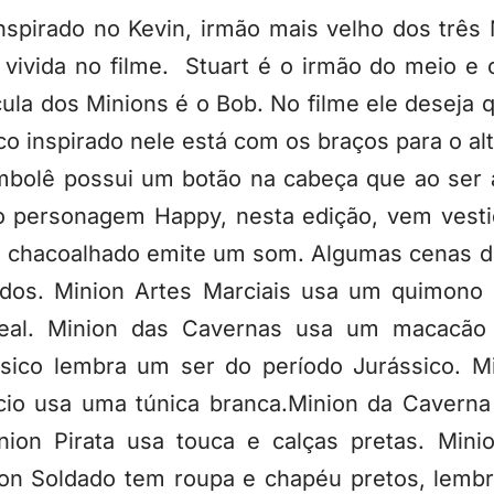
spirado no Kevin, irmão mais velho dos três 
 vivida no filme. Stuart é o irmão do meio e
ula dos Minions é o Bob. No filme ele deseja
o inspirado nele está com os braços para o al
mbolê possui um botão na cabeça que ao ser 
o personagem Happy, nesta edição, vem vest
 chacoalhado emite um som. Algumas cenas do
edos. Minion Artes Marciais usa um quimono 
real. Minion das Cavernas usa um macacã
ssico lembra um ser do período Jurássico. 
pcio usa uma túnica branca.Minion da Cavern
nion Pirata usa touca e calças pretas. Min
on Soldado tem roupa e chapéu pretos, lemb