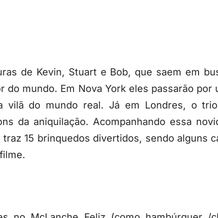
turas de Kevin, Stuart e Bob, que saem em b
 do mundo. Em Nova York eles passarão por u
a vilã do mundo real. Já em Londres, o tri
nions da aniquilação. Acompanhando essa nov
traz 15 brinquedos divertidos, sendo alguns 
filme.
s no McLanche Feliz (como hambúrguer /c