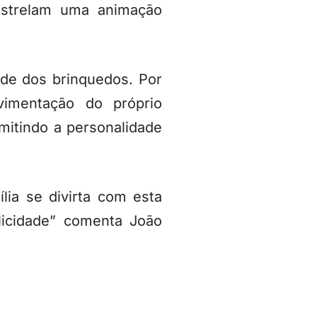
estrelam uma animação
ade dos brinquedos. Por
imentação do próprio
itindo a personalidade
ia se divirta com esta
licidade” comenta João