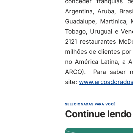
conceder franquias d
Argentina, Aruba, Bras
Guadalupe, Martinica, 
Tobago, Uruguai e Ven
2121 restaurantes McD
milhões de clientes po
no América Latina, a 
ARCO). Para saber ma
site:
www.arcosdorados
SELECIONADAS PARA VOCÊ
Continue lendo