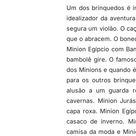
Um dos brinquedos é in
idealizador da aventura
segura um violão. O caç
que o abracem. O bonec
Minion Egípcio com Ba
bambolê gire. O famos
dos Minions e quando é
para os outros brinqu
alusão a um guarda 
cavernas. Minion Jurá
capa roxa. Minion Egí
casaco de inverno. Mi
camisa da moda e Mini