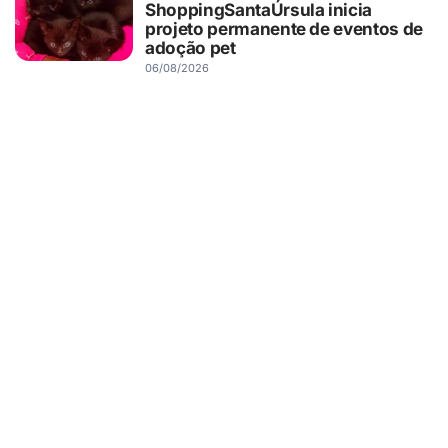
ShoppingSantaÚrsula inicia
projeto permanente de eventos de
adoção pet
06/08/2026
RIBEIRÃO PRETO
Novo Shopping recebe Exposição
de Carros Antigos, com clássicos
que atravessam gerações
06/08/2026
SAÚDE
Saúde do pai antes da gravidez
também pode influenciar o
desenvolvimento cerebral dos
filhos, aponta estudo
06/08/2026