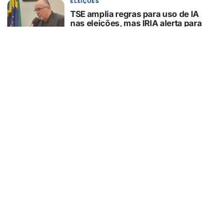
ELEIÇÕES
TSE amplia regras para uso de IA
nas eleições, mas IRIA alerta para
lacunas na proteção do eleitor
06/08/2026
FESTA DO PEÃO DE BARRETOS
Como a Festa do Peão de Barretos
usa tecnologia para operar uma
cidade temporária
06/08/2026
RIBEIRÃO PRETO
RP Folia 2026 abre ponto físico
para venda de ingressos em
Ribeirão Preto
06/08/2026