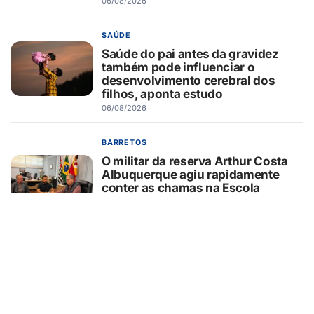
06/08/2026
SAÚDE
Saúde do pai antes da gravidez
também pode influenciar o
desenvolvimento cerebral dos
filhos, aponta estudo
06/08/2026
BARRETOS
O militar da reserva Arthur Costa
Albuquerque agiu rapidamente
conter as chamas na Escola
Municipal Tenente Afonso Câmara
Filho e evitar uma tragédia
06/08/2026
ELEIÇÕES
TSE amplia regras para uso de IA
nas eleições, mas IRIA alerta para
lacunas na proteção do eleitor