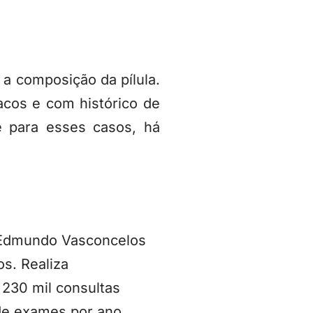
 a composição da pílula.
acos e com histórico de
e para esses casos, há
l Edmundo Vasconcelos
s. Realiza
 230 mil consultas
 de exames por ano.