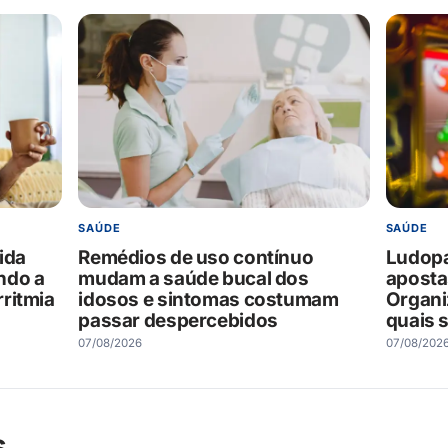
SAÚDE
SAÚDE
ida
Remédios de uso contínuo
Ludopat
ndo a
mudam a saúde bucal dos
aposta
ritmia
idosos e sintomas costumam
Organi
passar despercebidos
quais s
07/08/2026
07/08/202
s