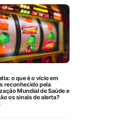
ia: o que é o vício em
s reconhecido pela
zação Mundial de Saúde e
ão os sinais de alerta?
6