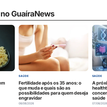
 no GuaíraNews
SAÚDE
SAÚDE
tem
Fertilidade após os 35 anos: o
A próx
que muda e quais são as
health
possibilidades para quem deseja
concen
engravidar
saúde
08/08/2026
07/08/202