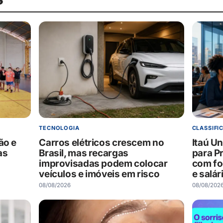
TECNOLOGIA
CLASSIFI
ão e
Carros elétricos crescem no
Itaú U
as
Brasil, mas recargas
para P
improvisadas podem colocar
com fo
veículos e imóveis em risco
e salár
08/08/2026
08/08/202