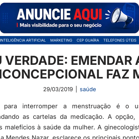
INTELIGÊNCIA ARTIFICIAL
MARKETING
CEP GUAÍRA
TELEFONES ÚTEIS
 VERDADE: EMENDAR 
ICONCEPCIONAL FAZ 
29/03/2019
saúde
s para interromper a menstruação é o us
ndando as cartelas da medicação. A opção, 
s malefícios à saúde da mulher. A ginecologi
sa Mendes Nazar, esclarece os principais pont