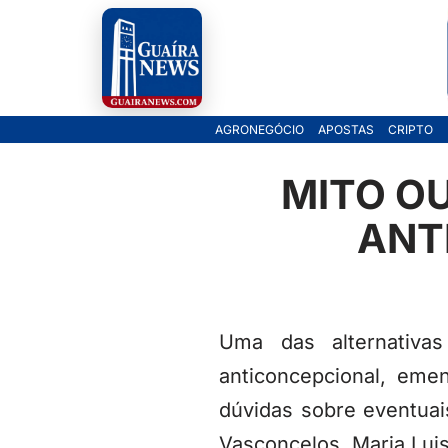
Pular
para
o
AGRONEGÓCIO
APOSTAS
CRIPTO
conteúdo
MITO OU
ANT
Uma das alternativa
anticoncepcional, eme
dúvidas sobre eventuai
Vasconcelos, Maria Lui