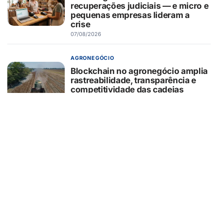
recuperações judiciais — e micro e
pequenas empresas lideram a
crise
07/08/2026
AGRONEGÓCIO
Blockchain no agronegócio amplia
rastreabilidade, transparência e
competitividade das cadeias
produtivas brasileiras
07/08/2026
BELEZA E ESTÉTICA
Entenda o que é o minilifting
realizado por Monique Evans e
como funciona o procedimento
07/08/2026
EDUCAÇÃO
Primeiro intercâmbio: como