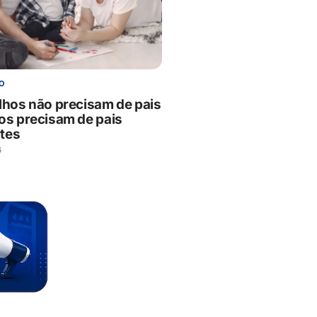
O
ilhos não precisam de pais
tos precisam de pais
tes
6