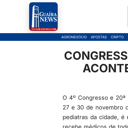
Pular
para
o
AGRONEGÓCIO
APOSTAS
CRIPTO
conteúdo
CONGRESSO
ACONTE
O 4º Congresso e 20ª 
27 e 30 de novembro d
pediatras da cidade, é 
recebe médicos de todo