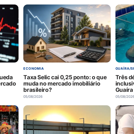
ECONOMIA
GUAÍRA/S
queda
Taxa Selic cai 0,25 ponto: o que
Três d
ercado
muda no mercado imobiliário
inclus
brasileiro?
Guaíra
05/08/2026
05/08/202