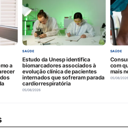
SAÚDE
SAÚDE
Estudo da Unesp identifica
Consum
omo a
biomarcadores associados à
com q
arecer
evolução clínica de pacientes
mais no
ados
internados que sofreram parada
05/08/202
da
cardiorrespiratória
05/08/2026
s