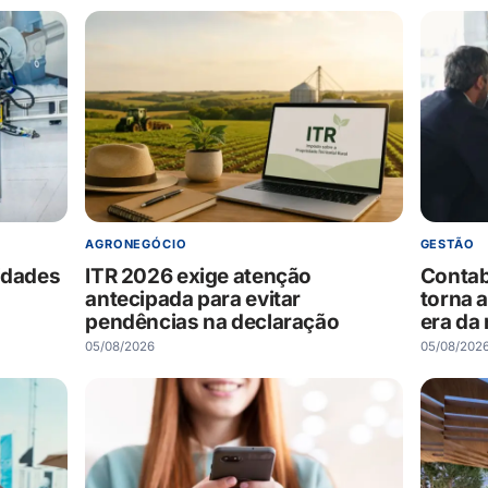
AGRONEGÓCIO
GESTÃO
idades
ITR 2026 exige atenção
Contab
antecipada para evitar
torna 
pendências na declaração
era da 
05/08/2026
05/08/202