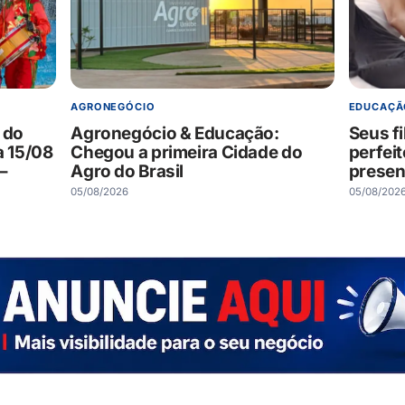
AGRONEGÓCIO
EDUCAÇÃ
 do
Agronegócio & Educação:
Seus f
a 15/08
Chegou a primeira Cidade do
perfei
–
Agro do Brasil
presen
05/08/2026
05/08/202