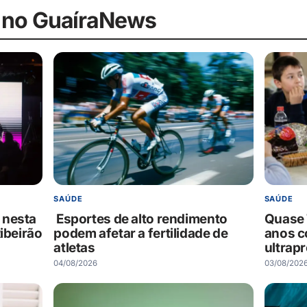
 no GuaíraNews
SAÚDE
SAÚDE
 nesta
Esportes de alto rendimento
Quase 
ibeirão
podem afetar a fertilidade de
anos 
atletas
ultrap
04/08/2026
03/08/202