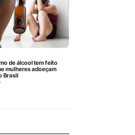
o de álcool tem feito
ue mulheres adoeçam
 Brasil
6