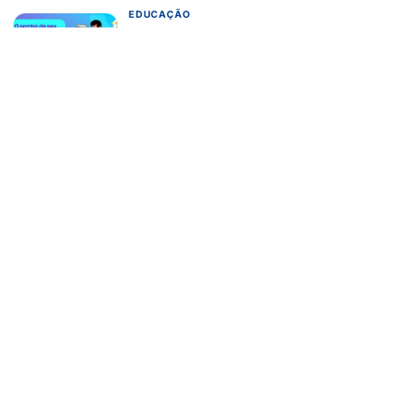
EDUCAÇÃO
Turma da Mônica ensina 7
cuidados com o aparelho na volta
às aulas
07/08/2026
EMPREENDEDORISMO
Fintech de imigrantes estreia no
Brasil remessa internacional via
WhatsApp em até 30 minutos
07/08/2026
CARREIRA
Conheça 16 profissões que devem
crescer na indústria até 2035
07/08/2026