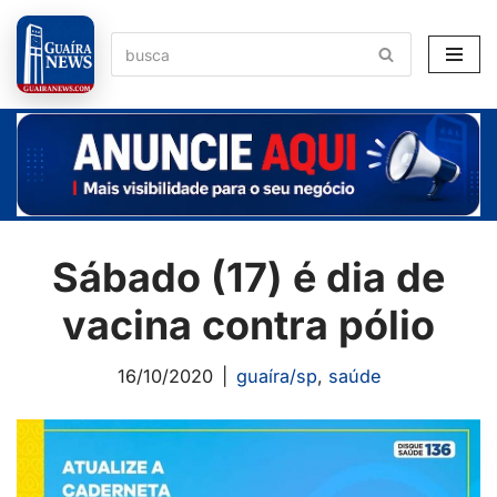
Pular
para
o
conteúdo
Sábado (17) é dia de
vacina contra pólio
16/10/2020
guaíra/sp
,
saúde