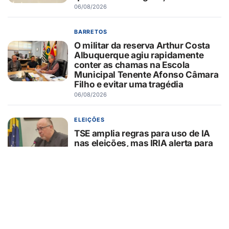
06/08/2026
BARRETOS
O militar da reserva Arthur Costa
Albuquerque agiu rapidamente
conter as chamas na Escola
Municipal Tenente Afonso Câmara
Filho e evitar uma tragédia
06/08/2026
ELEIÇÕES
TSE amplia regras para uso de IA
nas eleições, mas IRIA alerta para
lacunas na proteção do eleitor
06/08/2026
FESTA DO PEÃO DE BARRETOS
Como a Festa do Peão de Barretos
usa tecnologia para operar uma
cidade temporária