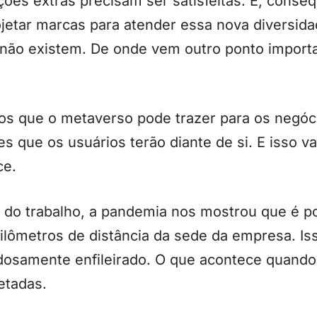
ições extras precisam ser satisfeitas. E, cons
etar marcas para atender essa nova diversidad
não existem. De onde vem outro ponto import
os que o metaverso pode trazer para os negóci
es que os usuários terão diante de si. E isso v
ce.
do trabalho, a pandemia nos mostrou que é po
uilômetros de distância da sede da empresa. I
dosamente enfileirado. O que acontece quando
etadas.