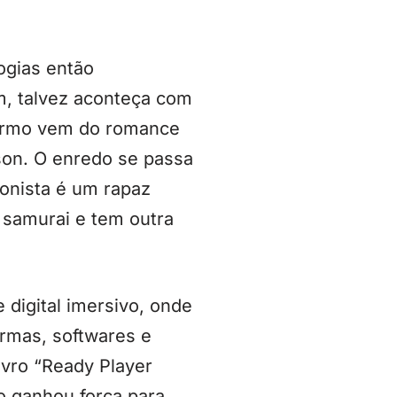
ogias então
m, talvez aconteça com
 termo vem do romance
son. O enredo se passa
gonista é um rapaz
 samurai e tem outra
digital imersivo, onde
ormas, softwares e
ivro “Ready Player
mo ganhou força para