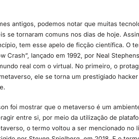
es antigos, podemos notar que muitas tecnol
is se tornaram comuns nos dias de hoje. Assi
ncípio, tem esse apelo de ficção científica. O
now Crash”, lançado em 1992, por Neal Stephen
 mundo real com o virtual. No primeiro, o prota
etaverso, ele se torna um prestigiado hacker
e.
on foi mostrar que o metaverso é um ambiente 
gir entre si, por meio da utilização de plataf
taverso, o termo voltou a ser mencionado no l
irigido por Steven Spielberg, em 2018. E o ter