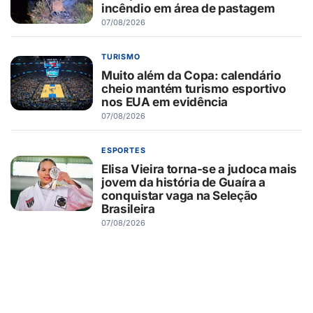
incêndio em área de pastagem
07/08/2026
TURISMO
Muito além da Copa: calendário
cheio mantém turismo esportivo
nos EUA em evidência
07/08/2026
ESPORTES
Elisa Vieira torna-se a judoca mais
jovem da história de Guaíra a
conquistar vaga na Seleção
Brasileira
07/08/2026
GUAÍRA/SP
DEAGUA interrompe
abastecimento de água em bairros
de Guaíra para reparo emergencial