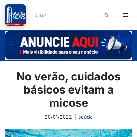
Pular
para
o
conteúdo
No verão, cuidados
básicos evitam a
micose
20/01/2022
saúde