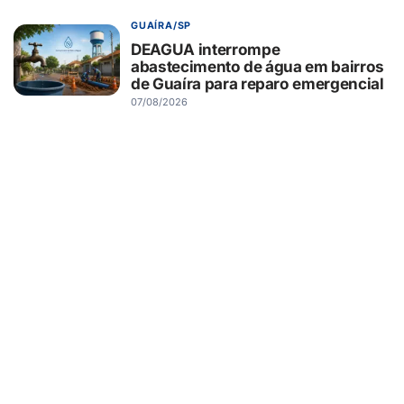
GUAÍRA/SP
DEAGUA interrompe
abastecimento de água em bairros
de Guaíra para reparo emergencial
07/08/2026
GUAÍRA/SP
Trabalho em conjunto: Ideb da
educação municipal de Guaíra
avança de 6.0 para 6.6
07/08/2026
GASTRONOMIA
Dia Internacional da Cerveja:
conheça o que diferencia estilos
como Pilsen, IPA, Weiss e Ultra
06/08/2026