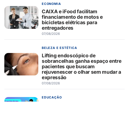
ECONOMIA
CAIXA e iFood facilitam
financiamento de motos e
bicicletas elétricas para
entregadores
07/08/2026
BELEZA E ESTÉTICA
Lifting endoscópico de
sobrancelhas ganha espaço entre
pacientes que buscam
rejuvenescer o olhar sem mudar a
expressão
07/08/2026
EDUCAÇÃO
Turma da Mônica ensina 7
cuidados com o aparelho na volta
às aulas
07/08/2026