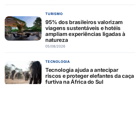
TURISMO
95% dos brasileiros valorizam
viagens sustentáveis e hotéis
ampliam experiências ligadas à
natureza
05/08/2026
TECNOLOGIA
Tecnologia ajuda a antecipar
riscos e proteger elefantes da caça
furtiva na África do Sul
05/08/2026
CURIOSIDADES
O que o pãozinho francês revela
sobre a dependência do trigo
importado
05/08/2026