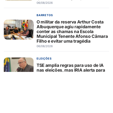
06/08/2026
BARRETOS
O militar da reserva Arthur Costa
Albuquerque agiu rapidamente
conter as chamas na Escola
Municipal Tenente Afonso Câmara
Filho e evitar uma tragédia
06/08/2026
ELEIÇÕES
TSE amplia regras para uso de IA
nas eleições, mas IRIA alerta para
lacunas na proteção do eleitor
06/08/2026
FESTA DO PEÃO DE BARRETOS
Como a Festa do Peão de Barretos
usa tecnologia para operar uma
cidade temporária