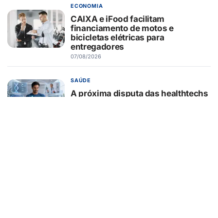
ECONOMIA
CAIXA e iFood facilitam
financiamento de motos e
bicicletas elétricas para
entregadores
07/08/2026
SAÚDE
A próxima disputa das healthtechs
será por quem concentrar toda a
jornada de saúde
07/08/2026
EDUCAÇÃO
Turma da Mônica ensina 7
cuidados com o aparelho na volta
às aulas
07/08/2026
EMPREENDEDORISMO