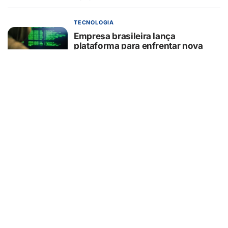
TECNOLOGIA
Empresa brasileira lança
plataforma para enfrentar nova
geração de ataques cibernéticos
movidos por IA
07/08/2026
BELEZA E ESTÉTICA
Descolorir cílios pode perfurar os
olhos
07/08/2026
FINANÇAS
Brasil registra recorde histórico de
recuperações judiciais — e micro e
pequenas empresas lideram a
crise
07/08/2026