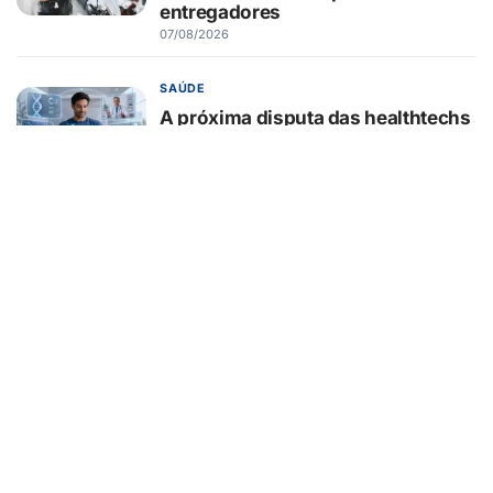
entregadores
07/08/2026
SAÚDE
A próxima disputa das healthtechs
será por quem concentrar toda a
jornada de saúde
07/08/2026
BELEZA E ESTÉTICA
Lifting endoscópico de
sobrancelhas ganha espaço entre
pacientes que buscam
rejuvenescer o olhar sem mudar a
expressão
07/08/2026
EDUCAÇÃO
Turma da Mônica ensina 7
cuidados com o aparelho na volta