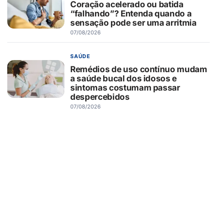
Coração acelerado ou batida
“falhando”? Entenda quando a
sensação pode ser uma arritmia
07/08/2026
SAÚDE
Remédios de uso contínuo mudam
a saúde bucal dos idosos e
sintomas costumam passar
despercebidos
07/08/2026
SAÚDE
Ludopatia: o que é o vício em
apostas reconhecido pela
Organização Mundial de Saúde e
quais são os sinais de alerta?
07/08/2026
AGRONEGÓCIO