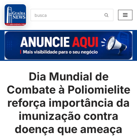
Pular
para
o
conteúdo
Dia Mundial de
Combate à Poliomielite
reforça importância da
imunização contra
doença que ameaça