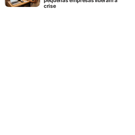
pequenas empresas lideram a
crise
07/08/2026
AGRONEGÓCIO
Blockchain no agronegócio amplia
rastreabilidade, transparência e
competitividade das cadeias
produtivas brasileiras
07/08/2026
BELEZA E ESTÉTICA
Entenda o que é o minilifting
realizado por Monique Evans e
como funciona o procedimento
07/08/2026