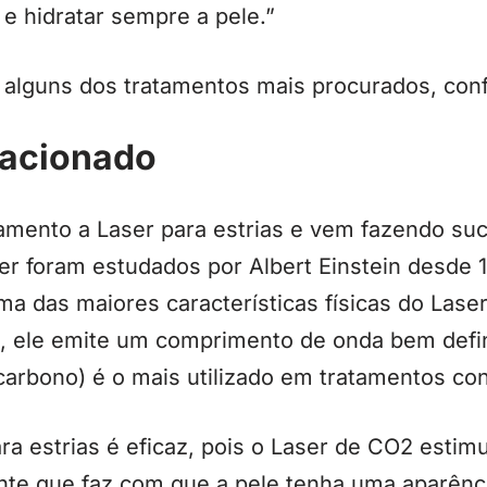
 e hidratar sempre a pele.”
a alguns dos tratamentos mais procurados, conf
racionado
tamento a Laser para estrias e vem fazendo su
r foram estudados por Albert Einstein desde 
ma das maiores características físicas do Laser
, ele emite um comprimento de onda bem defi
carbono) é o mais utilizado em tratamentos cont
ra estrias é eficaz, pois o Laser de CO2 estim
ente que faz com que a pele tenha uma aparênc