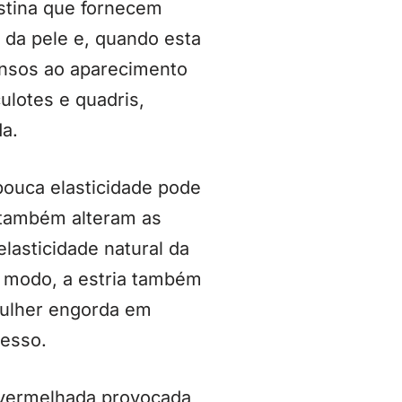
stina que fornecem
 da pele e, quando esta
pensos ao aparecimento
ulotes e quadris,
a.
 pouca elasticidade pode
s também alteram as
lasticidade natural da
 modo, a estria também
mulher engorda em
cesso.
avermelhada provocada