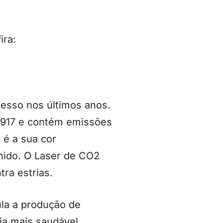
ira:
cesso nos últimos anos.
1917 e contém emissões
 é a sua cor
nido. O Laser de CO2
ra estrias.
ula a produção de
ia mais saudável.