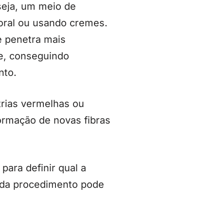
seja, um meio de
 oral ou usando cremes.
e penetra mais
e, conseguindo
nto.
trias vermelhas ou
ormação de novas fibras
ara definir qual a
cada procedimento pode