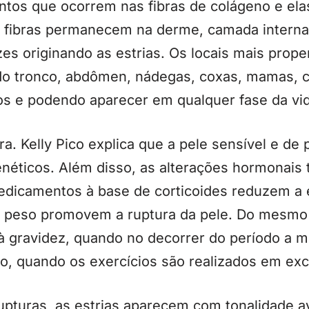
ntos que ocorrem nas fibras de colágeno e ela
is fibras permanecem na derme, camada interna
zes originando as estrias. Os locais mais pro
 do tronco, abdômen, nádegas, coxas, mamas, c
s e podendo aparecer em qualquer fase da vid
ra. Kelly Pico explica que a pele sensível e de
genéticos. Além disso, as alterações hormonai
edicamentos à base de corticoides reduzem a e
de peso promovem a ruptura da pele. Do mesmo
 à gravidez, quando no decorrer do período a 
o, quando os exercícios são realizados em ex
upturas, as estrias aparecem com tonalidade 