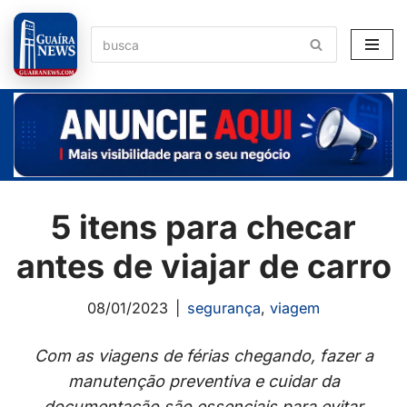
Pular
para
o
conteúdo
5 itens para checar
antes de viajar de carro
08/01/2023
segurança
,
viagem
Com as viagens de férias chegando, fazer a
manutenção preventiva e cuidar da
documentação são essenciais para evitar