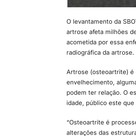
O levantamento da SBOT
artrose afeta milhões d
acometida por essa enf
radiográfica da artrose.
Artrose (osteoartrite) 
envelhecimento, alguma
podem ter relação. O es
idade, público este que
“Osteoartrite é proces
alterações das estrutur