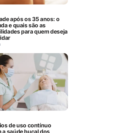
dade após os 35 anos: o
da e quais são as
ilidades para quem deseja
idar
6
os de uso contínuo
a saúde bucal dos