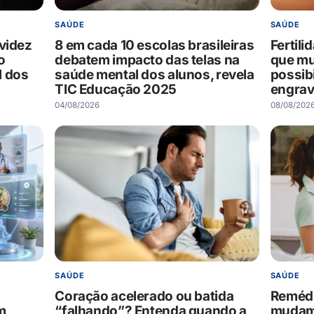
SAÚDE
SAÚDE
videz
8 em cada 10 escolas brasileiras
Fertili
o
debatem impacto das telas na
que mu
l dos
saúde mental dos alunos, revela
possib
TIC Educação 2025
engrav
04/08/2026
08/08/202
SAÚDE
SAÚDE
Coração acelerado ou batida
Remédi
m
“falhando”? Entenda quando a
mudam 