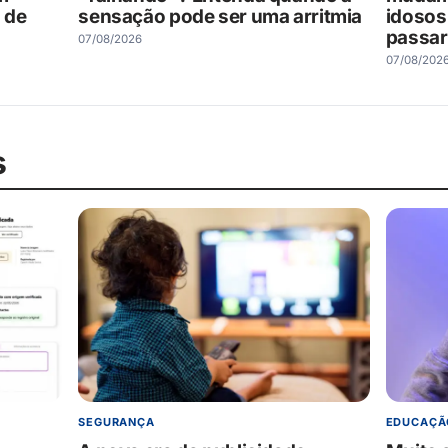
 de
sensação pode ser uma arritmia
idosos
passar
07/08/2026
07/08/202
s
SEGURANÇA
EDUCAÇÃ