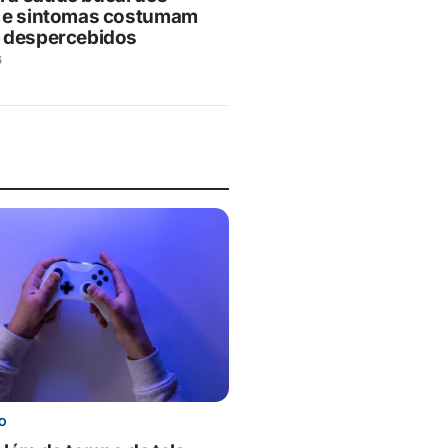
 e sintomas costumam
 despercebidos
6
O