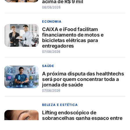
acima de R$ 9 mil
08/08/2026
ECONOMIA
CAIXA e iFood facilitam
financiamento de motos e
bicicletas elétricas para
entregadores
07/08/2026
SAÚDE
A próxima disputa das healthtechs
será por quem concentrar toda a
jornada de saúde
07/08/2026
BELEZA E ESTÉTICA
Lifting endoscópico de
sobrancelhas ganha espaço entre
pacientes que buscam
rejuvenescer o olhar sem mudar a