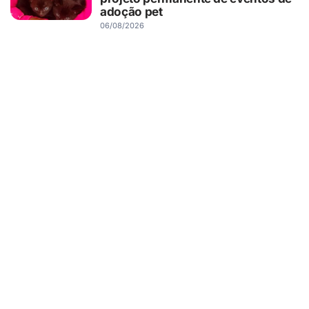
adoção pet
06/08/2026
RIBEIRÃO PRETO
Novo Shopping recebe Exposição
de Carros Antigos, com clássicos
que atravessam gerações
06/08/2026
SAÚDE
Saúde do pai antes da gravidez
também pode influenciar o
desenvolvimento cerebral dos
filhos, aponta estudo
06/08/2026