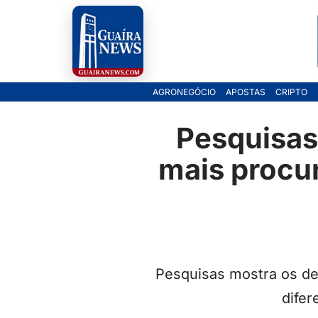
Pular
para
o
AGRONEGÓCIO
APOSTAS
CRIPTO
conteúdo
Pesquisas
mais procur
Pesquisas mostra os de
difer