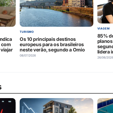
VIAGEM
TURISMO
85% do
indica
Os 10 principais destinos
planos
s com
europeus para os brasileiros
segund
viajar
neste verão, segundo a Omio
lidera 
08/07/2026
26/06/202
s