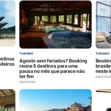
TURISMO
TURISMO
estinos
Agosto sem feriados? Booking
Bookin
ileiros
reúne 5 destinos para uma
brasile
pausa no mês que parece não
neste 
ter fim
04/07/202
29/07/2026