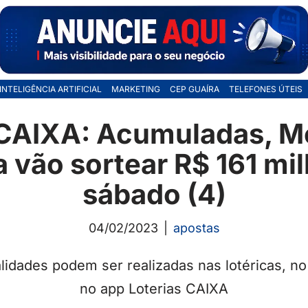
INTELIGÊNCIA ARTIFICIAL
MARKETING
CEP GUAÍRA
TELEFONES ÚTEIS
CAIXA: Acumuladas, M
a vão sortear R$ 161 mi
sábado (4)
04/02/2023
apostas
idades podem ser realizadas nas lotéricas, no 
no app Loterias CAIXA