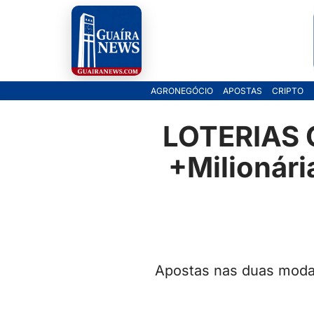
Pular
para
o
AGRONEGÓCIO
APOSTAS
CRIPTO
conteúdo
LOTERIAS 
+Milionári
Apostas nas duas modal