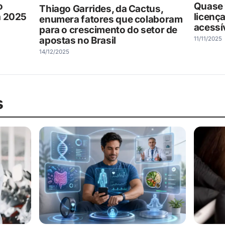
o
Quase 
Thiago Garrides, da Cactus,
a 2025
licenç
enumera fatores que colaboram
acessív
para o crescimento do setor de
apostas no Brasil
11/11/2025
14/12/2025
s