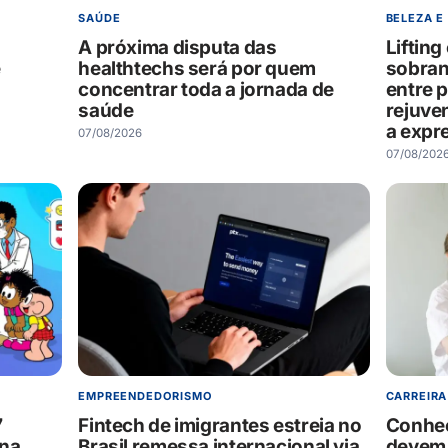
SAÚDE
BELEZA E
A próxima disputa das
Liftin
e
healthtechs será por quem
sobran
concentrar toda a jornada de
entre 
saúde
rejuve
a expr
07/08/2026
07/08/202
EMPREENDEDORISMO
CARREIRA
7
Fintech de imigrantes estreia no
Conheç
 na
Brasil remessa internacional via
devem 