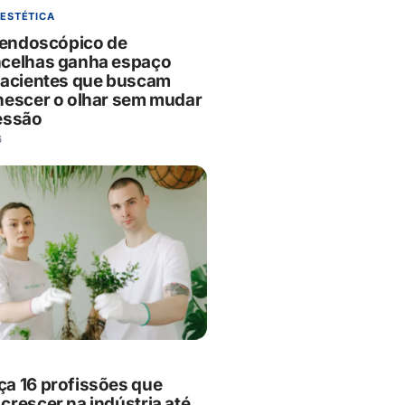
 ESTÉTICA
g endoscópico de
celhas ganha espaço
pacientes que buscam
nescer o olhar sem mudar
essão
6
a 16 profissões que
crescer na indústria até