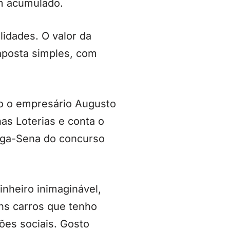
ém acumulado.
idades. O valor da
aposta simples, com
o o empresário Augusto
nas Loterias e conta o
Mega-Sena do concurso
nheiro inimaginável,
ns carros que tenho
ções sociais. Gosto