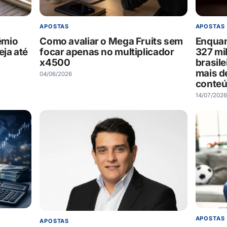
APOSTAS
APOSTAS
êmio
Enquan
Como avaliar o Mega Fruits sem
eja até
327 mi
focar apenas no multiplicador
brasil
x4500
mais d
04/06/2026
conteú
14/07/2026
APOSTAS
APOSTAS