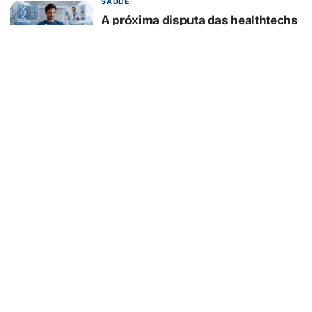
SAÚDE
A próxima disputa das healthtechs
será por quem concentrar toda a
jornada de saúde
07/08/2026
BELEZA E ESTÉTICA
Lifting endoscópico de
sobrancelhas ganha espaço entre
pacientes que buscam
rejuvenescer o olhar sem mudar a
expressão
07/08/2026
EDUCAÇÃO
Turma da Mônica ensina 7
cuidados com o aparelho na volta
às aulas
07/08/2026