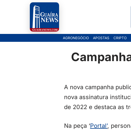
Pular
para
o
AGRONEGÓCIO
APOSTAS
CRIPTO
conteúdo
Campanha 
A nova campanha publici
nova assinatura institu
de 2022 e destaca as tr
Na peça ‘
Portal’
, person