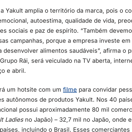
a Yakult amplia o território da marca, pois o c
emocional, autoestima, qualidade de vida, pre
ções sociais e paz de espírito. “Também devem
ossas campanhas, porque a empresa investe em 
 desenvolver alimentos saudáveis”, afirma o p
o Grupo Rái, será veiculado na TV aberta, intern
o e abril.
rá um hotsite com um
filme
para convidar pes
s autônomos de produtos Yakult. Nos 40 país
nacional possui aproximadamente 80 mil comer
lt Ladies
no Japão) – 32,7 mil no Japão, onde 
 países, incluindo o Brasil. Esses comerciante