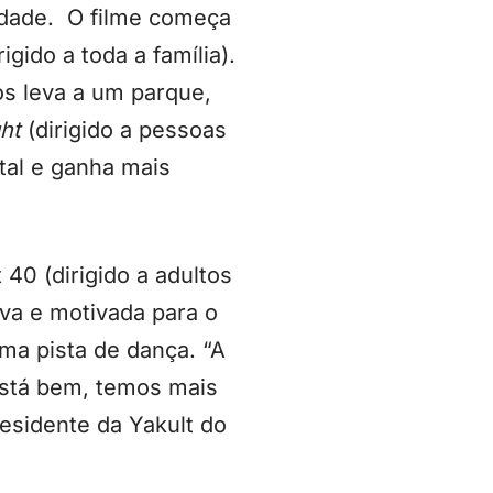
lidade. O filme começa
gido a toda a família).
os leva a um parque,
ght
(dirigido a pessoas
tal e ganha mais
40 (dirigido a adultos
iva e motivada para o
uma pista de dança. “A
está bem, temos mais
residente da Yakult do