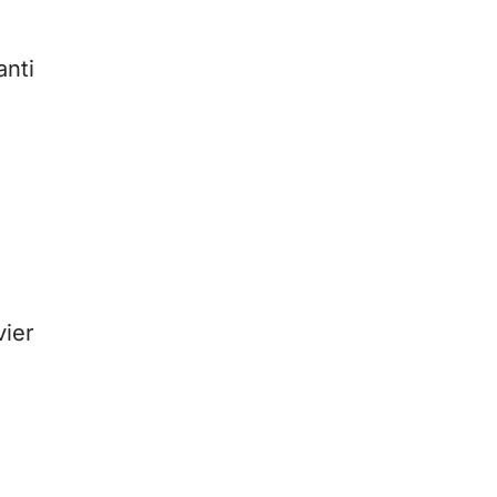
anti
vier