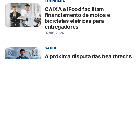
ECONOMIA
CAIXA e iFood facilitam
financiamento de motos e
bicicletas elétricas para
entregadores
07/08/2026
SAÚDE
A próxima disputa das healthtechs
será por quem concentrar toda a
jornada de saúde
07/08/2026
BELEZA E ESTÉTICA
Lifting endoscópico de
sobrancelhas ganha espaço entre
pacientes que buscam
rejuvenescer o olhar sem mudar a
expressão
07/08/2026