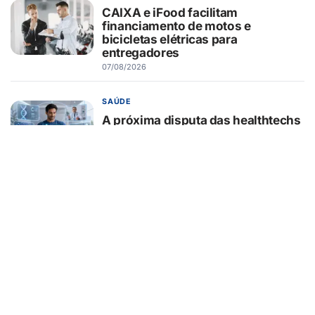
CAIXA e iFood facilitam
financiamento de motos e
bicicletas elétricas para
entregadores
07/08/2026
SAÚDE
A próxima disputa das healthtechs
será por quem concentrar toda a
jornada de saúde
07/08/2026
BELEZA E ESTÉTICA
Lifting endoscópico de
sobrancelhas ganha espaço entre
pacientes que buscam
rejuvenescer o olhar sem mudar a
expressão
07/08/2026