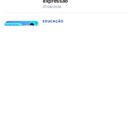
expressão
07/08/2026
EDUCAÇÃO
Turma da Mônica ensina 7
cuidados com o aparelho na volta
às aulas
07/08/2026
EMPREENDEDORISMO
Fintech de imigrantes estreia no
Brasil remessa internacional via
WhatsApp em até 30 minutos
07/08/2026
CARREIRA
Conheça 16 profissões que devem
crescer na indústria até 2035
07/08/2026