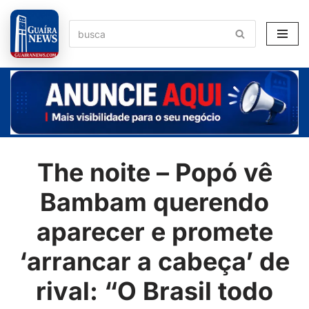
Pular
para
o
conteúdo
The noite – Popó vê
Bambam querendo
aparecer e promete
‘arrancar a cabeça’ de
rival: “O Brasil todo