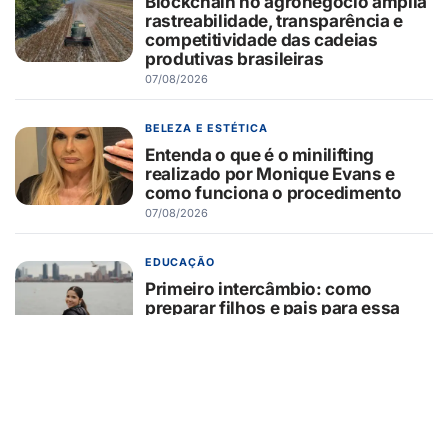
Blockchain no agronegócio amplia
rastreabilidade, transparência e
competitividade das cadeias
produtivas brasileiras
07/08/2026
BELEZA E ESTÉTICA
Entenda o que é o minilifting
realizado por Monique Evans e
como funciona o procedimento
07/08/2026
EDUCAÇÃO
Primeiro intercâmbio: como
preparar filhos e pais para essa
experiência?
07/08/2026
GUAÍRA/SP
GCM/Defesa Civil controla
incêndio em área de pastagem