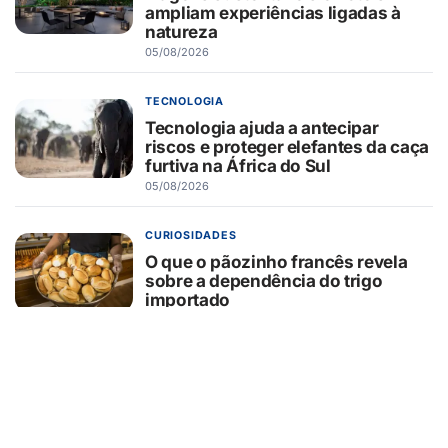
ampliam experiências ligadas à
natureza
05/08/2026
TECNOLOGIA
Tecnologia ajuda a antecipar
riscos e proteger elefantes da caça
furtiva na África do Sul
05/08/2026
CURIOSIDADES
O que o pãozinho francês revela
sobre a dependência do trigo
importado
05/08/2026
SEGURANÇA
Hackers estão usando falsas
promessas de emprego na Meta,
Disney, Coca-Cola e Spotify para