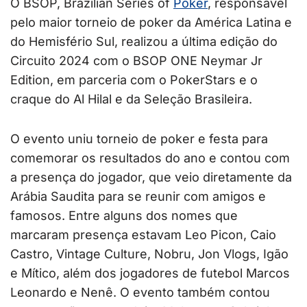
O BSOP, Brazilian Series of
Poker
, responsável
pelo maior torneio de poker da América Latina e
do Hemisfério Sul, realizou a última edição do
Circuito 2024 com o BSOP ONE Neymar Jr
Edition, em parceria com o PokerStars e o
craque do Al Hilal e da Seleção Brasileira.
O evento uniu torneio de poker e festa para
comemorar os resultados do ano e contou com
a presença do jogador, que veio diretamente da
Arábia Saudita para se reunir com amigos e
famosos. Entre alguns dos nomes que
marcaram presença estavam Leo Picon, Caio
Castro, Vintage Culture, Nobru, Jon Vlogs, Igão
e Mítico, além dos jogadores de futebol Marcos
Leonardo e Nenê. O evento também contou