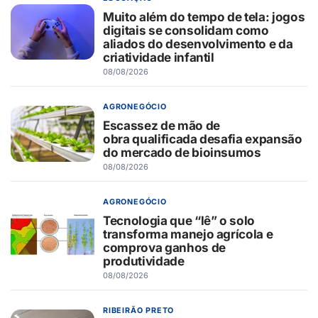
Muito além do tempo de tela: jogos
digitais se consolidam como
aliados do desenvolvimento e da
criatividade infantil
08/08/2026
AGRONEGÓCIO
Escassez de mão de
obra qualificada desafia expansão
do mercado de bioinsumos
08/08/2026
AGRONEGÓCIO
Tecnologia que “lê” o solo
transforma manejo agrícola e
comprova ganhos de
produtividade
08/08/2026
RIBEIRÃO PRETO