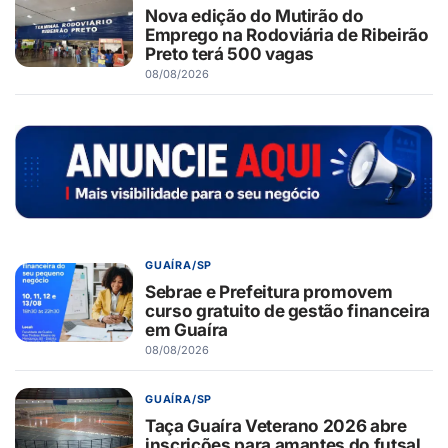
Nova edição do Mutirão do
Emprego na Rodoviária de Ribeirão
Preto terá 500 vagas
08/08/2026
GUAÍRA/SP
Sebrae e Prefeitura promovem
curso gratuito de gestão financeira
em Guaíra
08/08/2026
GUAÍRA/SP
Taça Guaíra Veterano 2026 abre
inscrições para amantes do futsal