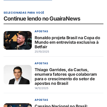
SELECIONADAS PARA VOCÊ
Continue lendo no GuaíraNews
APOSTAS
Ronaldo projeta Brasil na Copa do
Mundo em entrevista exclusiva à
Betfair
25/10/2025
APOSTAS
Thiago Garrides, da Cactus,
enumera fatores que colaboram
para o crescimento do setor de
apostas no Brasil
14/12/2025
APOSTAS
Cassino Nacional no Brasil: