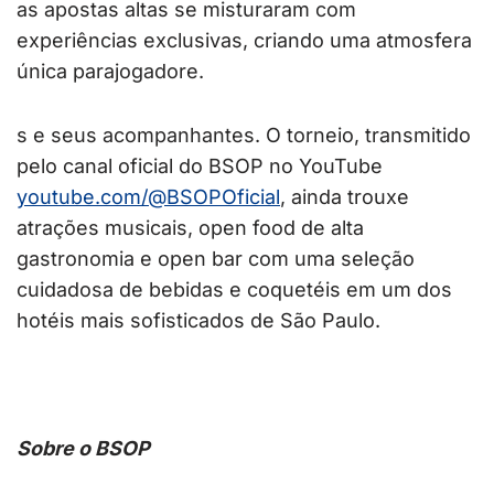
as apostas altas se misturaram com
experiências exclusivas, criando uma atmosfera
única parajogadore.
s e seus acompanhantes. O torneio, transmitido
pelo canal oficial do BSOP no YouTube
youtube.com/@
BSOPOficial
, ainda trouxe
atrações musicais, open food de alta
gastronomia e open bar com uma seleção
cuidadosa de bebidas e coquetéis em um dos
hotéis mais sofisticados de São Paulo.
Sobre o BSOP