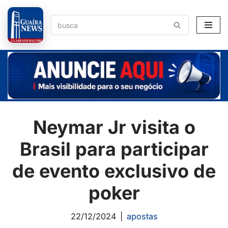
Pular
para
o
conteúdo
Neymar Jr visita o
Brasil para participar
de evento exclusivo de
poker
22/12/2024
apostas