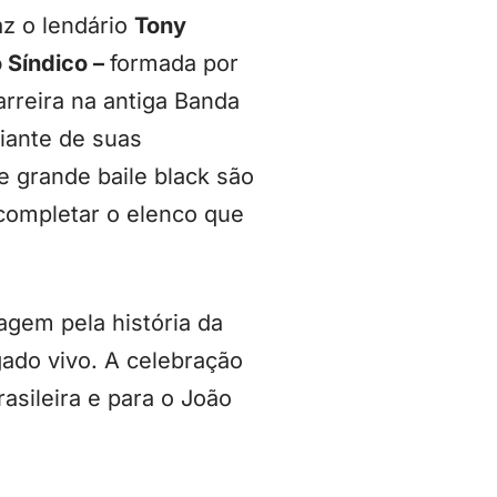
raz o lendário
Tony
 Síndico –
formada por
reira na antiga Banda
giante de suas
 grande baile black são
completar o elenco que
agem pela história da
gado vivo. A celebração
asileira e para o João