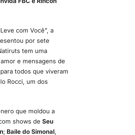
onvida FBC e Rincon
 “Leve com Você”, a
resentou por sete
atiruts tem uma
o amor e mensagens de
 para todos que viveram
elo Rocci, um dos
ênero que moldou a
á com shows de
Seu
on
;
Baile do Simonal
,