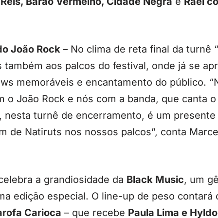
 Reis, Barão Vermelho, Cidade Negra
e
Rael c
do João Rock
– No clima de reta final da turnê
 também aos palcos do festival, onde já se ap
ws memoráveis e encantamento do público. “N
m o João Rock e nós com a banda, que canta 
l, nesta turnê de encerramento, é um presente
som de Natiruts nos nossos palcos”, conta Marc
elebra a grandiosidade da
Black Music
, um g
uma edição especial. O line-up de peso contar
arofa Carioca
– que recebe
Paula Lima e Hyld