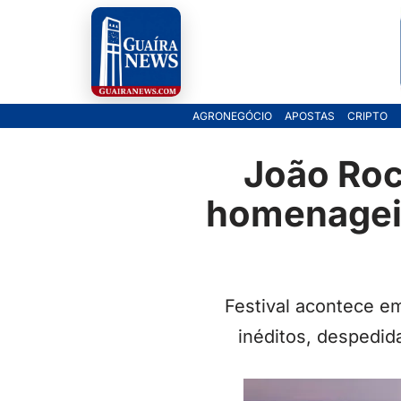
Pular
para
o
AGRONEGÓCIO
APOSTAS
CRIPTO
conteúdo
João Roc
homenageia
Festival acontece e
inéditos, despedid