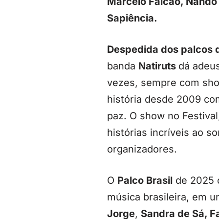
Marcelo Falcão, Nando
Sapiência.
Despedida dos palcos 
banda
Natiruts
dá adeus
vezes, sempre com sho
história desde 2009 co
paz. O show no Festiva
histórias incríveis ao 
organizadores.
O
Palco Brasil
de 2025 c
música brasileira, em 
Jorge
,
Sandra de Sá, F