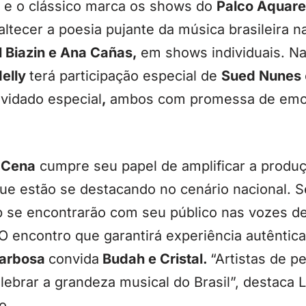
 e o clássico marca os shows do
Palco Aquare
naltecer a poesia pujante da música brasileira 
 Biazin e Ana Cañas,
em shows individuais. N
elly
terá participação especial de
Sued Nunes
vidado especial
,
ambos com promessa de emoç
 Cena
cumpre seu papel de amplificar a produ
que estão se destacando no cenário nacional. S
p se encontrarão com seu público nas vozes d
O encontro que garantirá experiência autêntica
Barbosa
convida
Budah e Cristal.
“Artistas de 
celebrar a grandeza musical do Brasil”, destaca
o.