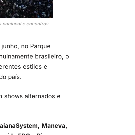
a nacional e encontros
e junho, no Parque
uinamente brasileiro, o
erentes estilos e
do país.
m shows alternados e
aianaSystem,
Maneva,