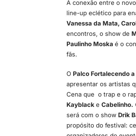
A conexão entre o novo
line-up eclético para e
Vanessa da Mata, Carol
encontros, o show de
M
Paulinho Moska
é o con
fãs.
O
Palco Fortalecendo a
apresentar os artistas 
Cena que o trap e o ra
Kayblack
e
Cabelinho.
será com o show
Drik 
propósito do festival: 
organizadores do event