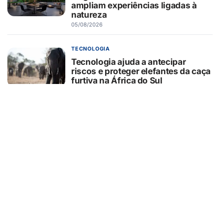
ampliam experiências ligadas à
natureza
05/08/2026
TECNOLOGIA
Tecnologia ajuda a antecipar
riscos e proteger elefantes da caça
furtiva na África do Sul
05/08/2026
CURIOSIDADES
O que o pãozinho francês revela
sobre a dependência do trigo
importado
05/08/2026
SEGURANÇA
Hackers estão usando falsas
promessas de emprego na Meta,
Disney, Coca-Cola e Spotify para