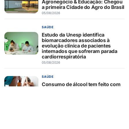
Agronegócio & Educação: Chegou
a primeira Cidade do Agro do Brasil
05/08/2026
SAÚDE
Estudo da Unesp identifica
biomarcadores associados à
evolução clínica de pacientes
internados que sofreram parada
cardiorrespiratória
05/08/2026
SAÚDE
Consumo de álcool tem feito com
que mulheres adoeçam mais no
Brasil
05/08/2026
EDUCAÇÃO
Seus filhos não precisam de pais
perfeitos precisam de pais